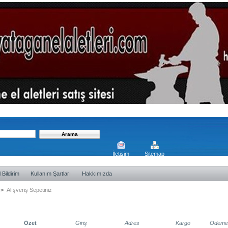
İletişim
Sitemap
 Bildirim
Kullanım Şartları
Hakkımızda
>
Alışveriş Sepetiniz
eti
Özet
Giriş
Adres
Kargo
Ödeme