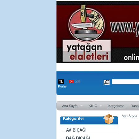
TL
Kurlar
Ana Sayfa
KILIÇ
Kargolama
Yasal
Ana Sayfa
Kategoriler
Sepet öz
AV BIÇAĞI
BAĞ BIÇAĞI