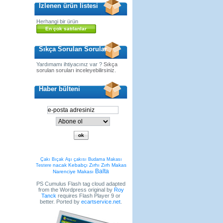
İzlenen ürün listesi
Herhangi bir ürün
En çok satılanlar
Sıkça Sorulan Sorular
Yardımamı ihtiyacınız var ?
Sıkça
sorulan soruları inceleyebilirsiniz.
Haber bülteni
Çakı
Bıçak
Aşı çakısı
Budama Makası
nacak
Kebabçı Zırhı
Zırh
Makas
Testere
Balta
Narenciye Makası
PS Cumulus Flash tag cloud adapted
from the Wordpress original by
Roy
Tanck
requires Flash Player 9 or
better. Ported by
ecartservice.net
.