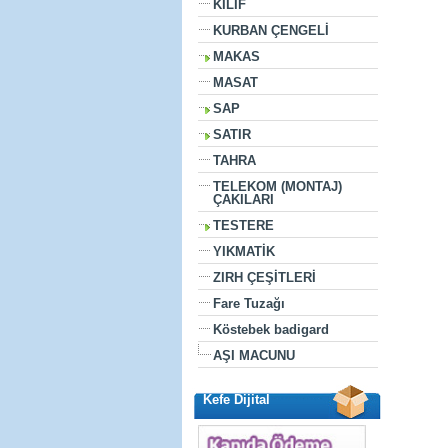
KILIF
KURBAN ÇENGELİ
MAKAS
MASAT
SAP
SATIR
TAHRA
TELEKOM (MONTAJ)
ÇAKILARI
TESTERE
YIKMATİK
ZIRH ÇEŞİTLERİ
Fare Tuzağı
Köstebek badigard
AŞI MACUNU
Kefe Dijital