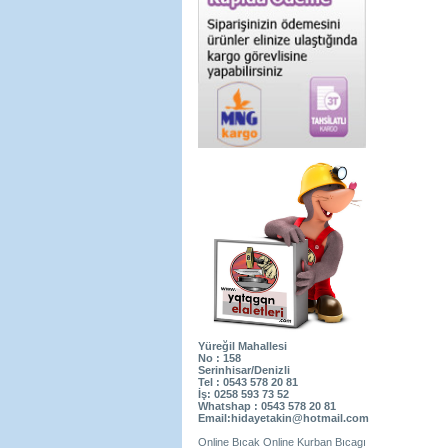
Yüreğil Mahallesi
No : 158
Serinhisar/Denizli
Tel : 0543 578 20 81
İş: 0258 593 73 52
Whatshap : 0543 578 20 81
Email:hidayetakin@hotmail.com
Online Bıcak Online Kurban Bıcagı