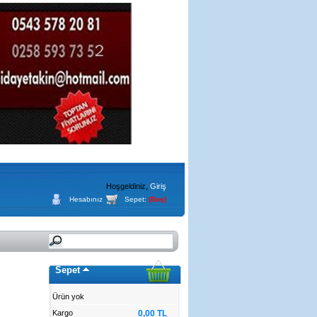
Hoşgeldiniz,
Giriş
Hesabınız
Sepet:
(Boş)
Sepet
Ürün yok
Kargo
0,00 TL