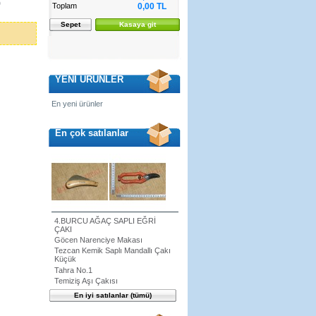
Toplam
0,00 TL
Sepet
Kasaya git
YENİ ÜRÜNLER
En yeni ürünler
En çok satılanlar
4.BURCU AĞAÇ SAPLI EĞRİ
ÇAKI
Göcen Narenciye Makası
Tezcan Kemik Saplı Mandallı Çakı
Küçük
Tahra No.1
Temiziş Aşı Çakısı
En iyi satılanlar (tümü)