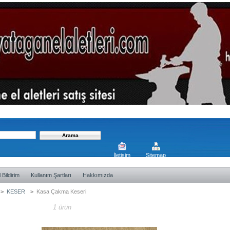
İletişim
Sitemap
 Bildirim
Kullanım Şartları
Hakkımızda
>
KESER
>
Kasa Çakma Keseri
Çakma Keseri
1 ürün