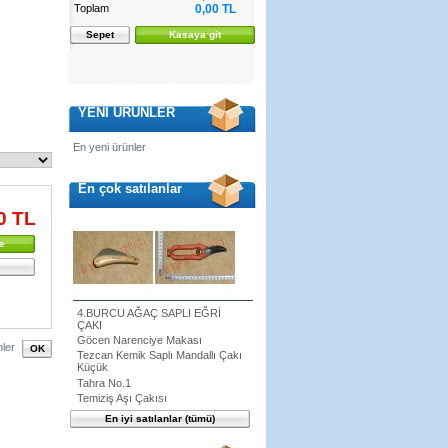
Toplam
0,00 TL
Sepet
Kasaya git
YENİ ÜRÜNLER
En yeni ürünler
En çok satılanlar
0 TL
e
4.BURCU AĞAÇ SAPLI EĞRİ
ÇAKI
Göcen Narenciye Makası
ler
Tezcan Kemik Saplı Mandallı Çakı
Küçük
Tahra No.1
Temiziş Aşı Çakısı
En iyi satılanlar (tümü)