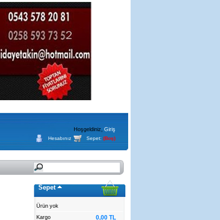
Hoşgeldiniz,
Giriş
Hesabınız
Sepet:
(Boş)
Sepet
Ürün yok
Kargo
0,00 TL