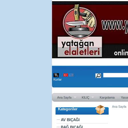
TL
Kurlar
Ana Sayfa
KILIÇ
Kargolama
Yasal
Ana Sayfa
Kategoriler
Kasa 
AV BIÇAĞI
BAĞ BIÇAĞI