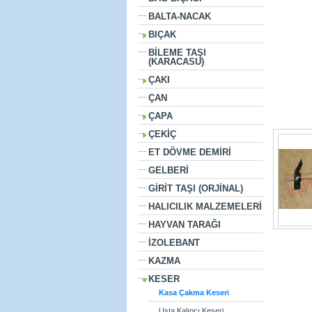
BALTA-NACAK
BIÇAK
BİLEME TAŞI
(KARACASU)
ÇAKI
ÇAN
ÇAPA
ÇEKİÇ
ET DÖVME DEMİRİ
GELBERİ
GİRİT TAŞI (ORJİNAL)
HALICILIK MALZEMELERİ
HAYVAN TARAĞI
İZOLEBANT
KAZMA
KESER
Kasa Çakma Keseri
Usta Kalıpçı Keseri