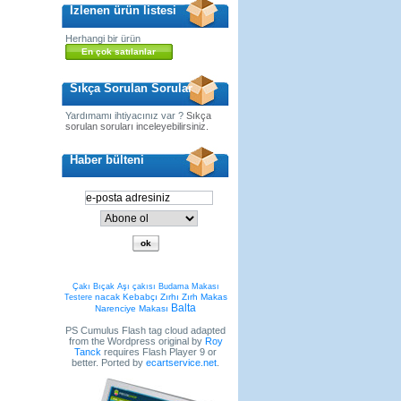
İzlenen ürün listesi
Herhangi bir ürün
En çok satılanlar
Sıkça Sorulan Sorular
Yardımamı ihtiyacınız var ?
Sıkça
sorulan soruları inceleyebilirsiniz.
Haber bülteni
Çakı
Bıçak
Aşı çakısı
Budama Makası
nacak
Kebabçı Zırhı
Zırh
Makas
Testere
Balta
Narenciye Makası
PS Cumulus Flash tag cloud adapted
from the Wordpress original by
Roy
Tanck
requires Flash Player 9 or
better. Ported by
ecartservice.net
.