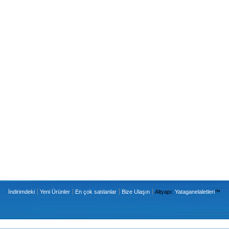
İndirimdeki
Yeni Ürünler
En çok satılanlar
Bize Ulaşın
Altyapı:
Yataganelaletleri
™