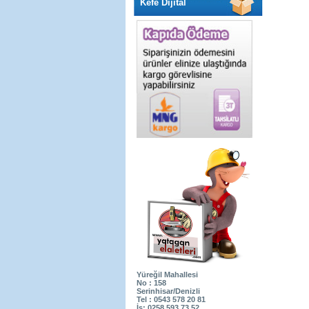
Kefe Dijital
Yüreğil Mahallesi
No : 158
Serinhisar/Denizli
Tel : 0543 578 20 81
İş: 0258 593 73 52