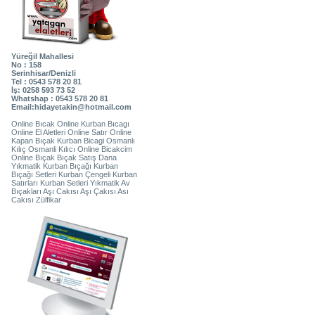
Yüreğil Mahallesi
No : 158
Serinhisar/Denizli
Tel : 0543 578 20 81
İş: 0258 593 73 52
Whatshap : 0543 578 20 81
Email:hidayetakin@hotmail.com
Online Bıcak Online Kurban Bıcagı
Online El Aletleri Online Satır Online
Kapan Bıçak Kurban Bicagi Osmanlı
Kılıç Osmanli Kılıcı Online Bicakcim
Online Bıçak Bıçak Satış Dana
Yıkmatik Kurban Bıçağı Kurban
Bıçağı Setleri Kurban Çengeli Kurban
Satırları Kurban Setleri Yıkmatik Av
Bıçakları Aşı Cakısı Aşı Çakısı Ası
Cakısı Zülfikar