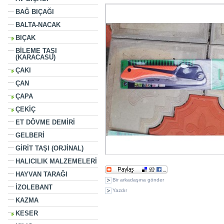
BAĞ BIÇAĞI
BALTA-NACAK
BIÇAK
BİLEME TAŞI
(KARACASU)
ÇAKI
ÇAN
ÇAPA
ÇEKİÇ
ET DÖVME DEMİRİ
GELBERİ
GİRİT TAŞI (ORJİNAL)
HALICILIK MALZEMELERİ
HAYVAN TARAĞI
Bir arkadaşına gönder
İZOLEBANT
Yazdır
KAZMA
6 aynı kategorideki diğer ürünler:
KESER