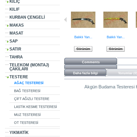
KILIÇ
KILIF
KURBAN ÇENGELİ
MAKAS
MASAT
Balıklı Yan...
Balıklı Yan...
SAP
SATIR
Görünüm
Görünüm
TAHRA
Comments
TELEKOM (MONTAJ)
ÇAKILARI
Daha fazla bilgi
Yorumlar (0
TESTERE
AĞAÇ TESTERESİ
Akgün Budama Testeresi Ku
BAĞ TESTERESİ
ÇİFT AĞIZLI TESTERE
LASTİK KESME TESTERESİ
MUZ TESTERESİ
OT TESTERESİ
YIKMATİK