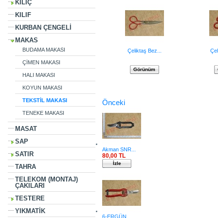
KILIÇ
KILIF
KURBAN ÇENGELİ
MAKAS
BUDAMA MAKASI
Çeliktaş Bez...
Çe
ÇİMEN MAKASI
Görünüm
HALI MAKASI
KOYUN MAKASI
Ayrıca bu ürünü satınalan müşteriler:
TEKSTİL MAKASI
Önceki
TENEKE MAKASI
MASAT
SAP
Akman SNR...
SATIR
80,00 TL
İzle
TAHRA
TELEKOM (MONTAJ)
ÇAKILARI
TESTERE
YIKMATİK
6-ERGÜN...