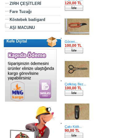
120,00 TL
ZIRH ÇEŞİTLERİ
İzle
Fare Tuzağı
Köstebek badigard
AŞI MACUNU
Kefe Dijital
Göcen...
100,00 TL
İzle
Çeliktaş Bez...
100,00 TL
İzle
Çakı Kılıfı...
90,00 TL
İzle