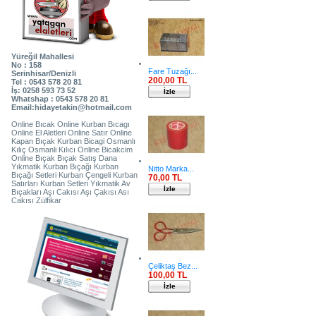
Yüreğil Mahallesi
No : 158
Fare Tuzağı...
Serinhisar/Denizli
200,00 TL
Tel : 0543 578 20 81
İş: 0258 593 73 52
İzle
Whatshap : 0543 578 20 81
Email:hidayetakin@hotmail.com
Online Bıcak Online Kurban Bıcagı
Online El Aletleri Online Satır Online
Kapan Bıçak Kurban Bicagi Osmanlı
Kılıç Osmanli Kılıcı Online Bicakcim
Online Bıçak Bıçak Satış Dana
Yıkmatik Kurban Bıçağı Kurban
Nitto Marka...
Bıçağı Setleri Kurban Çengeli Kurban
70,00 TL
Satırları Kurban Setleri Yıkmatik Av
İzle
Bıçakları Aşı Cakısı Aşı Çakısı Ası
Cakısı Zülfikar
Çeliktaş Bez...
100,00 TL
İzle