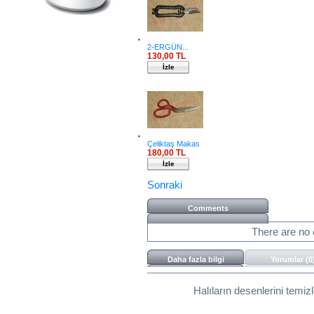
2-ERGÜN...
130,00 TL
İzle
Çeliktaş Makas
180,00 TL
İzle
Sonraki
Comments
There are no 
Daha fazla bilgi
Yorumlar (0
Halıların desenlerini temizl