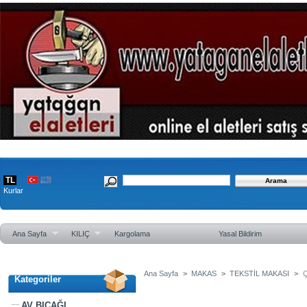
TL
Kurlar
Ana Sayfa
KILIÇ
Kargolama
Yasal Bildirim
Ana Sayfa
>
MAKAS
>
TEKSTİL MAKASI
>
Ç
Kategoriler
Çeliktaş Kıvrık Burunlu Makas
AV BIÇAĞI