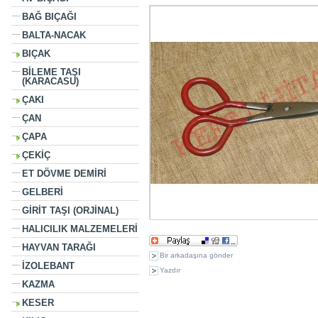
BAĞ BIÇAĞI
BALTA-NACAK
BIÇAK
BİLEME TAŞI
(KARACASU)
ÇAKI
ÇAN
ÇAPA
ÇEKİÇ
ET DÖVME DEMİRİ
GELBERİ
GİRİT TAŞI (ORJİNAL)
HALICILIK MALZEMELERİ
HAYVAN TARAĞI
Bir arkadaşına gönder
İZOLEBANT
Yazdır
KAZMA
3 aynı kategorideki diğer ürünler:
KESER